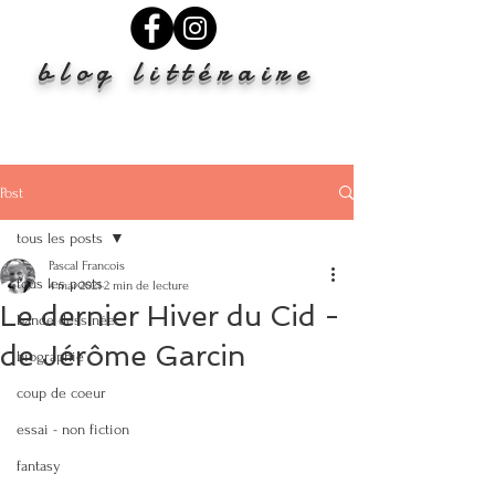
blog littéraire
Post
tous les posts
Pascal Francois
tous les posts
4 mai 2021
2 min de lecture
Le dernier Hiver du Cid -
bande dessinée
de Jérôme Garcin
biographie
coup de coeur
essai - non fiction
fantasy