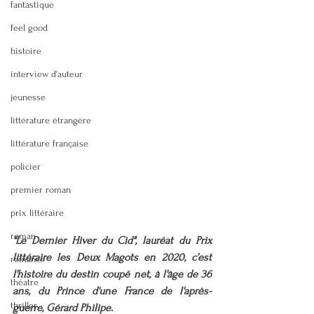
fantastique
feel good
histoire
interview d'auteur
jeunesse
littérature étrangère
littérature française
policier
premier roman
prix littéraire
roman
"Le Dernier Hiver du Cid", lauréat du Prix 
littéraire les Deux Magots en 2020, c’est 
romance
l'histoire du destin coupé net, à l'âge de 36 
théatre
ans, du Prince d'une France de l'après-
thriller
guerre, Gérard Philipe. 