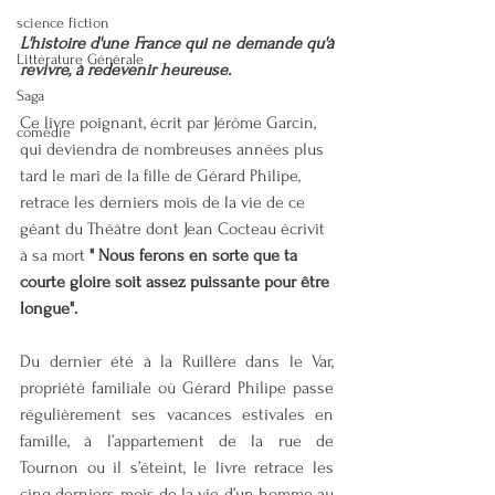
science fiction
L'histoire d'une France qui ne demande qu'à 
Littérature Générale
revivre, à redevenir heureuse. 
Saga
Ce livre poignant, écrit par Jérôme Garcin, 
comédie
qui deviendra de nombreuses années plus 
tard le mari de la fille de Gérard Philipe, 
retrace les derniers mois de la vie de ce 
géant du Théâtre dont Jean Cocteau écrivit 
à sa mort
" Nous ferons en sorte que ta 
courte gloire soit assez puissante pour être 
longue".
Du dernier été à la Ruillère dans le Var, 
propriété familiale où Gérard Philipe passe 
régulièrement ses vacances estivales en 
famille, à l’appartement de la rue de 
Tournon ou il s’éteint, le livre retrace les 
cinq derniers mois de la vie d’un homme au 