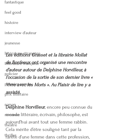
fantastique
feel good
histoire
interview d'auteur
jeunesse
littérature étrangère
Les éditions Grasset et la librairie Mollat 
de Bordeaux ont organisé une rencontre 
littérature française
d’auteur autour de Delphine Horvilleur, à 
policier
l’occasion de la sortie de son dernier livre « 
premier roman
Vivre avec les Morts ». Au Plaisir de lire y a 
assisté.
prix littéraire
roman
Delphine Horvilleur
, encore peu connue du 
monde littéraire, écrivain, philosophe, est 
romance
aujourd’hui avant tout une femme rabbin. 
théatre
Cela mérite d’être souligné tant par la 
thriller
rareté d’une femme dans cette profession, 