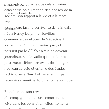
que par la singularité que cela entraine 
science fiction
dans sa vision du monde, des choses, de la 
Littérature Générale
société, son rapport à la vie et à la mort.
Saga
Issue d’une famille survivante de la Shoah, 
comédie
née à Nancy, Delphine Horvilleur 
commence des études de Médecine à 
Jérusalem qu’elle ne termine pas ; et 
poursuit par le CELSA en vue de devenir 
journaliste. Elle travaille quelque temps 
pour France Télévision avant de changer de 
nouveau de voie et entame des études 
rabbiniques à New York où elle finit par 
recevoir sa semikha, l’ordination rabbinique.
En dehors de son travail 
d’accompagnement d’une communauté 
juive dans les bons et difficiles moments 