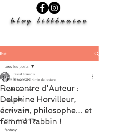
blog littéraire
Post
tous les posts
Pascal Francois
tous les posts
31 mars 2021
4 min de lecture
Rencontre d'Auteur :
bande dessinée
Delphine Horvilleur,
biographie
écrivain, philosophe... et
coup de coeur
femme Rabbin !
essai - non fiction
fantasy