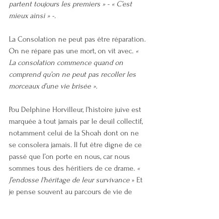
partent toujours les premiers » - « C’est 
mieux ainsi » -. 
La Consolation ne peut pas être réparation. 
On ne répare pas une mort, on vit avec. 
« 
La consolation commence quand on 
comprend qu’on ne peut pas recoller les 
morceaux d’une vie brisée ».
Pou Delphine Horvilleur, l’histoire juive est 
marquée à tout jamais par le deuil collectif, 
notamment celui de la Shoah dont on ne 
se consolera jamais. Il fut être digne de ce 
passé que l’on porte en nous, car nous 
sommes tous des héritiers de ce drame. 
« 
J’endosse l’héritage de leur survivance
 » Et 
je pense souvent au parcours de vie de 
Simone Veil, survivante de la Shoah, qui 
mena toute sa vie un combat de justice 