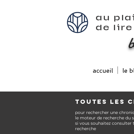
au pla
de lir
accueil
le b
TOUTES LES 
pour rechercher une chroni
le moteur de recherche du si
si vous
souhaitez
consulter 
recherche