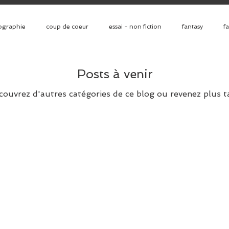
ographie
coup de coeur
essai - non fiction
fantasy
f
jeunesse
littérature étrangère
littérature française
policier
Posts à venir
couvrez d'autres catégories de ce blog ou revenez plus t
ance
théatre
thriller
science fiction
Littérature Génér