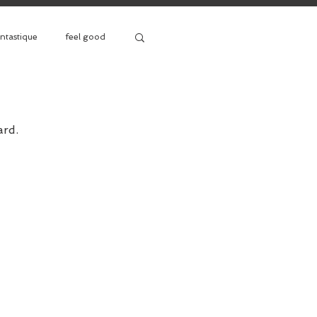
antastique
feel good
premier roman
ard.
ale
Saga