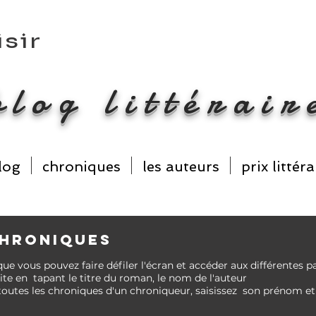
isir
e
blog littérair
log
chroniques
les auteurs
prix littéra
CHRONIQUES
que vous pouvez faire
défiler l'écran et accéder aux différentes 
te en tapant le titre du roman, le nom de l'auteur
toutes les chroniques d'un chroniqueur, saisissez son prénom 