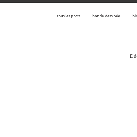
tous les posts
bande dessinée
bi
histoire
interview d'auteur
Dé
prix littéraire
roman
rom
comédie