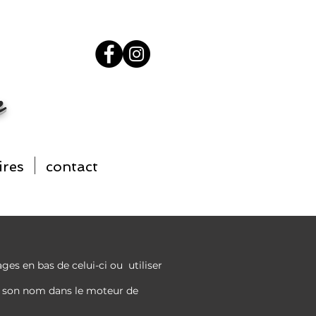
e
ires
contact
pages en bas de celui-ci ou
utiliser
et son nom
dans
le moteur de