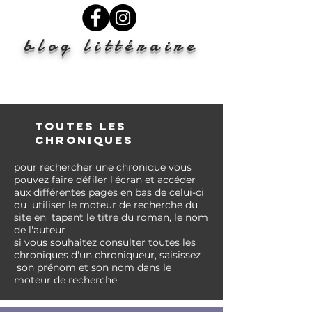
blog littéraire
TOUTES LES
CHRONIQUES
pour rechercher une chronique vous
pouvez faire
défiler l'écran et accéder
aux différentes pages en bas de celui-ci
ou
utiliser le moteur de recherche du
site en tapant le titre du roman, le nom
de l'auteur
si vous
souhaitez
consulter toutes les
chroniques d'un chroniqueur, saisissez
son prénom et son nom
dans
le
moteur de recherche