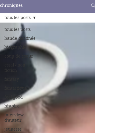
chroniques
tous les posts
tous les posts
bande dessinée
biographie
coup de coeur
essai - non
fiction
fantasy
fantastique
feel good
histoire
interview
d'auteur
jeunesse