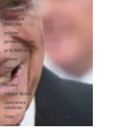
littérature
étrangère
littérature
française
policier
premier roman
prix littéraire
roman
romance
théatre
thriller
science fiction
Littérature
Générale
Saga
comédie