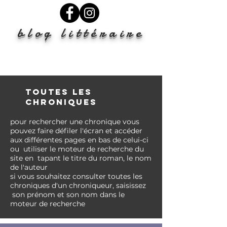
blog littéraire
TOUTES LES
CHRONIQUES
pour rechercher une chronique vous
pouvez faire
défiler l'écran et accéder
aux différentes pages en bas de celui-ci
ou
utiliser le moteur de recherche du
site en tapant le titre du roman, le nom
de l'auteur
si vous
souhaitez
consulter toutes les
chroniques d'un chroniqueur, saisissez
son prénom et son nom
dans
le
moteur de recherche