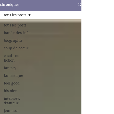
chroniques
tous les posts
tous les posts
bande dessinée
biographie
coup de coeur
essai - non
fiction
fantasy
fantastique
feel good
histoire
interview
d'auteur
jeunesse