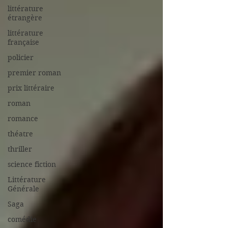
littérature
étrangère
littérature
française
policier
premier roman
prix littéraire
roman
romance
théatre
thriller
science fiction
Littérature
Générale
Saga
comédie