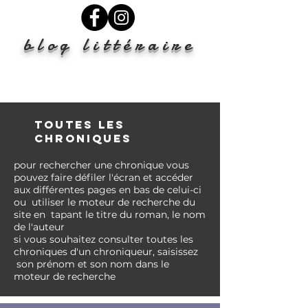
blog littéraire
TOUTES LES
CHRONIQUES
pour rechercher une chronique vous
pouvez faire
défiler l'écran et accéder
aux différentes pages en bas de celui-ci
ou
utiliser le moteur de recherche du
site en tapant le titre du roman, le nom
de l'auteur
si vous
souhaitez
consulter toutes les
chroniques d'un chroniqueur, saisissez
son prénom et son nom
dans
le
moteur de recherche