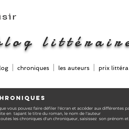
isir
e
blog littérair
log
chroniques
les auteurs
prix littéra
CHRONIQUES
que vous pouvez faire
défiler l'écran et accéder aux différentes 
te en tapant le titre du roman, le nom de l'auteur
toutes les chroniques d'un chroniqueur, saisissez son prénom 