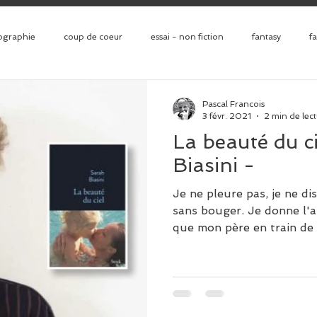
ographie
coup de coeur
essai - non fiction
fantasy
f
jeunesse
littérature étrangère
littérature française
policier
Pascal Francois
3 févr. 2021
2 min de lec
La beauté du c
ance
théatre
thriller
science fiction
Littérature Génér
Biasini -
Je ne pleure pas, je ne dis
sans bouger. Je donne l'a
que mon père en train de d