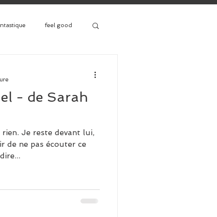
antastique
feel good
premier roman
ture
iel - de Sarah
ale
Saga
 rien. Je reste devant lui,
ir de ne pas écouter ce
ire...