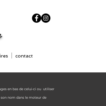
e
ires
contact
pages en bas de celui-ci ou
utiliser
et son nom
dans
le moteur de