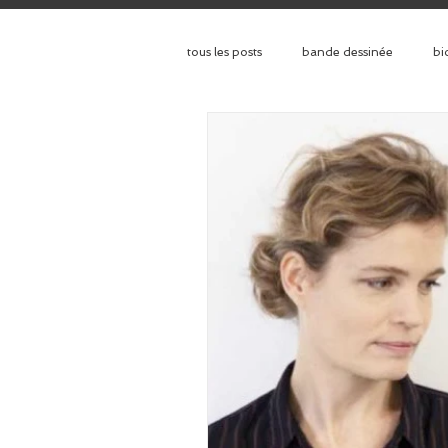
tous les posts
bande dessinée
bi
histoire
interview d'auteur
prix littéraire
roman
rom
comédie