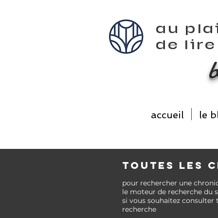
au pla
de lir
accueil
le b
TOUTES LES 
pour rechercher une chroni
le moteur de recherche du si
si vous
souhaitez
consulter 
recherche