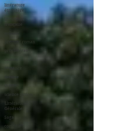
littérature
étrangère
littérature
française
policier
premier roman
prix littéraire
roman
romance
théatre
thriller
science fiction
Littérature
Générale
Saga
comédie