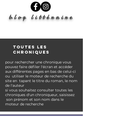
blog littéraire
TOUTES LES
CHRONIQUES
pour rechercher une chronique vous
pouvez faire
défiler l'écran et accéder
aux différentes pages en bas de celui-ci
ou
utiliser le moteur de recherche du
site en tapant le titre du roman, le nom
de l'auteur
si vous
souhaitez
consulter toutes les
chroniques d'un chroniqueur, saisissez
son prénom et son nom
dans
le
moteur de recherche