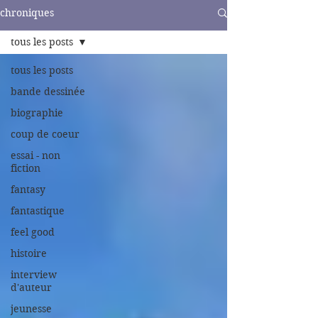
chroniques
tous les posts
tous les posts
bande dessinée
biographie
coup de coeur
essai - non
fiction
fantasy
fantastique
feel good
histoire
interview
d'auteur
jeunesse