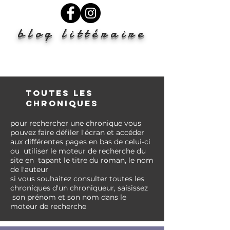
blog littéraire
TOUTES LES
CHRONIQUES
pour rechercher une chronique vous
pouvez faire
défiler l'écran et accéder
aux différentes pages en bas de celui-ci
ou
utiliser le moteur de recherche du
site en tapant le titre du roman, le nom
de l'auteur
si vous
souhaitez
consulter toutes les
chroniques d'un chroniqueur, saisissez
son prénom et son nom
dans
le
moteur de recherche