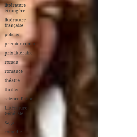
littérature
étrangère
littérature
française
policier
premier roman
prix littéraire
roman
romance
théatre
thriller
science fiction
Littérature
Générale
Saga
comédie