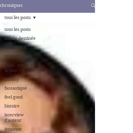
chroniques
tous les posts
tous les posts
bande dessinée
biographie
coup de coeur
essai - non
fiction
fantasy
fantastique
feel good
histoire
interview
d'auteur
jeunesse