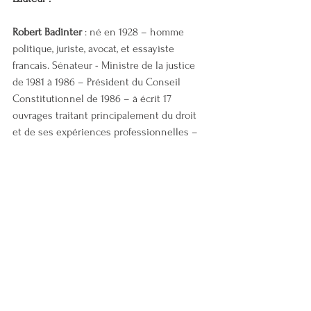
Robert Badinter
 : né en 1928 – homme 
politique, juriste, avocat, et essayiste 
francais. Sénateur - Ministre de la justice 
de 1981 à 1986 – Président du Conseil 
Constitutionnel de 1986 – à écrit 17 
ouvrages traitant principalement du droit 
et de ses expériences professionnelles – 
mari d’Elisabeth Badinter femme de lettre, 
philosophe et féministe
Liens : 
Bessarabie 
: 
https://fr.wikipedia.org/wiki/Bessarabie
Biographie Robert Badinter
 : 
https://fr.wikipedia.org/wiki/Robert_Badinter
Discours de Robert Badinter sur l’abolition 
de la peine de mort  : 