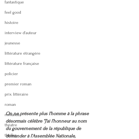
fantastique
feel good
histoire
interview d'auteur
jeunesse
littérature étrangère
littérature française
policier
premier roman
prix littéraire
roman
On ne présente plus l’homme à la phrase 
romance
désormais célèbre ‘’J’ai l’honneur au nom 
théatre
du gouvernement de la république de 
thriller
demander à l’Assemblée Nationale, 