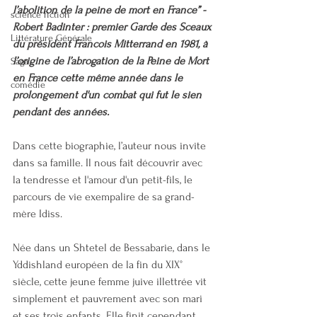
l’abolition de la peine de mort en France’’ - 
science fiction
Robert Badinter : premier Garde des Sceaux 
Littérature Générale
du président Francois Mitterrand en 1981, à 
l’origine de l’abrogation de la Peine de Mort 
Saga
en France cette même année dans le 
comédie
prolongement d'un combat qui fut le sien 
pendant des années.
Dans cette biographie, l’auteur nous invite 
dans sa famille. Il nous fait découvrir avec 
la tendresse et l'amour d'un petit-fils, le 
parcours de vie exempalire de sa grand-
mère Idiss.
Née dans un Shtetel de Bessabarie, dans le 
Yddishland européen de la fin du XIX° 
siècle, cette jeune femme juive illettrée vit 
simplement et pauvrement avec son mari 
et ses trois enfants. Elle finit cependant 