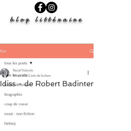
blog littéraire
Post
tous les posts
Pascal Francois
tous les posts
19 avr. 2021
2 min de lecture
Idiss - de Robert Badinter
bande dessinée
biographie
coup de coeur
essai - non fiction
fantasy