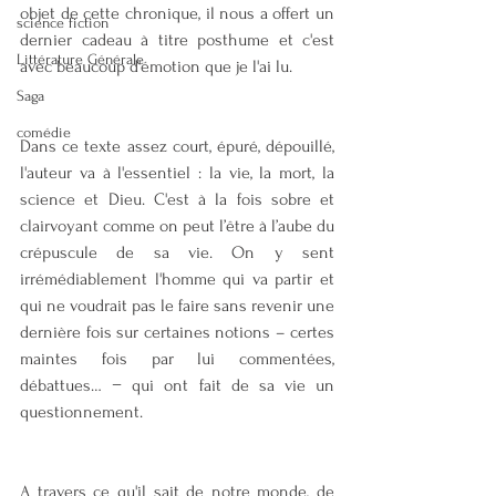
objet de cette chronique, il nous a offert un 
science fiction
dernier cadeau à titre posthume et c'est 
Littérature Générale
avec beaucoup d'émotion que je l'ai lu.
Saga
comédie
Dans ce texte assez court, épuré, dépouillé, 
l'auteur va à l'essentiel : la vie, la mort, la 
science et Dieu. C'est à la fois sobre et 
clairvoyant comme on peut l’être à l’aube du 
crépuscule de sa vie. On y sent 
irrémédiablement l'homme qui va partir et 
qui ne voudrait pas le faire sans revenir une 
dernière fois sur certaines notions – certes 
maintes fois par lui commentées, 
débattues… − qui ont fait de sa vie un 
questionnement.
A travers ce qu'il sait de notre monde, de 