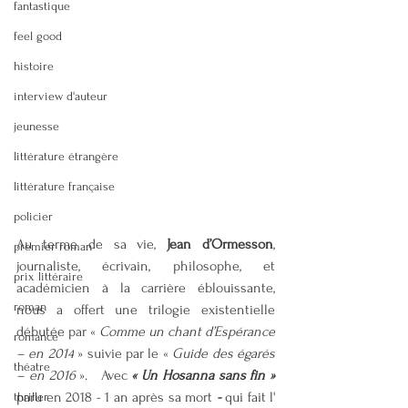
fantastique
feel good
histoire
interview d'auteur
jeunesse
littérature étrangère
littérature française
policier
Au terme de sa vie, 
Jean d’Ormesson
, 
premier roman
journaliste, écrivain, philosophe, et 
prix littéraire
académicien à la carrière éblouissante, 
roman
nous a offert une trilogie existentielle 
débutée par « 
Comme un chant d’Espérance 
romance
– en 2014
 » suivie par le « 
Guide des égarés 
théatre
– en 2016 
».   Avec 
« Un Hosanna sans fin » 
paru en 2018 - 1 an après sa mort
 - 
qui fait l' 
thriller