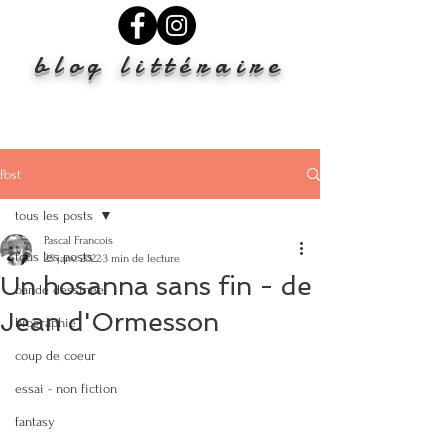
blog littéraire
Post
tous les posts
Pascal Francois
tous les posts
25 janv. 2022
3 min de lecture
Un hosanna sans fin - de
bande dessinée
Jean d'Ormesson
biographie
coup de coeur
essai - non fiction
fantasy