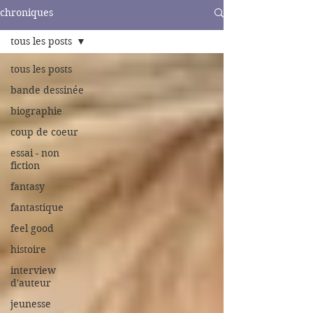
chroniques
tous les posts
tous les posts
bande dessinée
biographie
coup de coeur
essai - non
fiction
fantasy
fantastique
feel good
histoire
interview
d'auteur
jeunesse