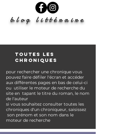
blog littéraire
TOUTES LES
CHRONIQUES
pour rechercher une chronique vous
pouvez faire
défiler l'écran et accéder
aux différentes pages en bas de celui-ci
ou
utiliser le moteur de recherche du
site en tapant le titre du roman, le nom
de l'auteur
si vous
souhaitez
consulter toutes les
chroniques d'un chroniqueur, saisissez
son prénom et son nom
dans
le
moteur de recherche